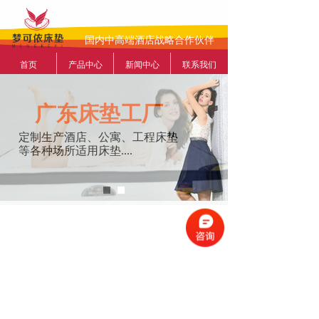
工装类床垫源头厂商
国内中高端酒店战略合作伙伴
首页
产品中心
新闻中心
联系我们
工装类床垫源头厂商
广东床垫工厂
国内中高端酒店战略合作伙伴
定制生产酒店、公寓、工程床垫
8年专业床垫生产商
等各种场所适用床垫....